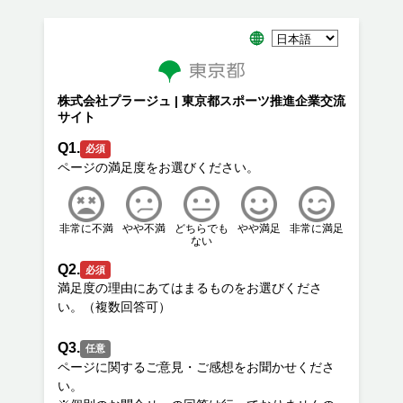
株式会社プラージュ | 東京都スポーツ推進企業交流
サイト
Q1.
必須
非常に不満
やや不満
どちらでも
やや満足
非常に満足
ない
Q2.
必須
満足度の理由にあてはまるものをお選びくださ
Q3.
任意
ページに関するご意見・ご感想をお聞かせくださ
い。