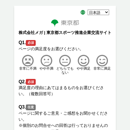
株式会社メガ | 東京都スポーツ推進企業交流サイト
Q1.
必須
非常に不満
やや不満
どちらでも
やや満足
非常に満足
ない
Q2.
必須
満足度の理由にあてはまるものをお選びくださ
Q3.
任意
ページに関するご意見・ご感想をお聞かせくださ
い。
※個別のお問合せへの回答は行っておりませんの