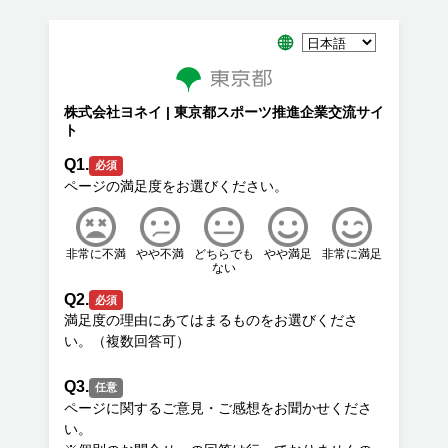
株式会社ヨネイ | 東京都スポーツ推進企業交流サイ
ト
Q1.
必須
非常に不満
やや不満
どちらでも
やや満足
非常に満足
ない
Q2.
必須
満足度の理由にあてはまるものをお選びくださ
Q3.
任意
ページに関するご意見・ご感想をお聞かせくださ
い。