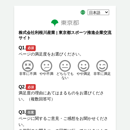
株式会社利根川産業 | 東京都スポーツ推進企業交流
サイト
Q1.
必須
非常に不満
やや不満
どちらでも
やや満足
非常に満足
ない
Q2.
必須
満足度の理由にあてはまるものをお選びくださ
Q3.
任意
ページに関するご意見・ご感想をお聞かせくださ
い。