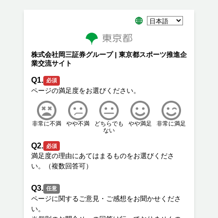
株式会社岡三証券グループ | 東京都スポーツ推進企
業交流サイト
Q1.
必須
非常に不満
やや不満
どちらでも
やや満足
非常に満足
ない
Q2.
必須
満足度の理由にあてはまるものをお選びくださ
Q3.
任意
ページに関するご意見・ご感想をお聞かせくださ
い。