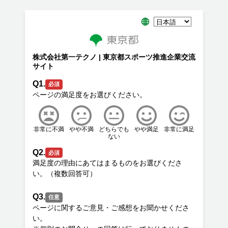
株式会社第一テクノ | 東京都スポーツ推進企業交流
サイト
Q1.
必須
非常に不満
やや不満
どちらでも
やや満足
非常に満足
ない
Q2.
必須
満足度の理由にあてはまるものをお選びくださ
Q3.
任意
ページに関するご意見・ご感想をお聞かせくださ
い。