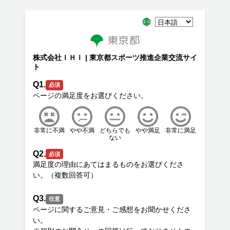
株式会社ＩＨＩ | 東京都スポーツ推進企業交流サイ
ト
Q1.
必須
非常に不満
やや不満
どちらでも
やや満足
非常に満足
ない
Q2.
必須
満足度の理由にあてはまるものをお選びくださ
Q3.
任意
ページに関するご意見・ご感想をお聞かせくださ
い。