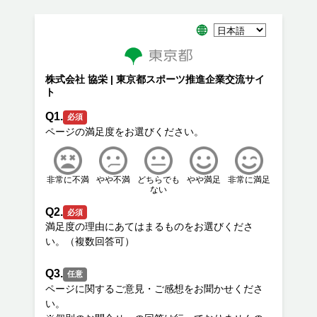
株式会社 協栄 | 東京都スポーツ推進企業交流サイ
ト
Q1.
必須
非常に不満
やや不満
どちらでも
やや満足
非常に満足
ない
Q2.
必須
満足度の理由にあてはまるものをお選びくださ
Q3.
任意
ページに関するご意見・ご感想をお聞かせくださ
い。