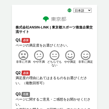
株式会社ANSIN-LINK | 東京都スポーツ推進企業交
流サイト
Q1.
必須
非常に不満
やや不満
どちらでも
やや満足
非常に満足
ない
Q2.
必須
満足度の理由にあてはまるものをお選びくださ
Q3.
任意
ページに関するご意見・ご感想をお聞かせくださ
い。