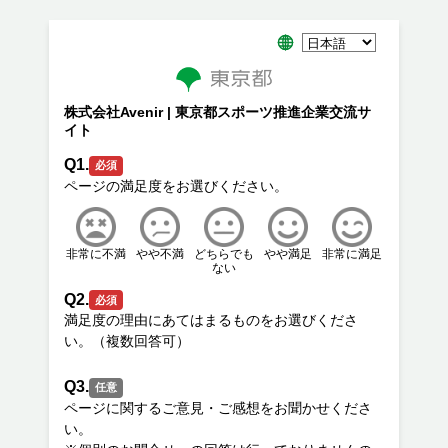
株式会社Avenir | 東京都スポーツ推進企業交流サ
イト
Q1.
必須
非常に不満
やや不満
どちらでも
やや満足
非常に満足
ない
Q2.
必須
満足度の理由にあてはまるものをお選びくださ
Q3.
任意
ページに関するご意見・ご感想をお聞かせくださ
い。