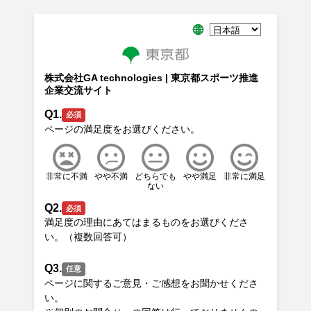
株式会社GA technologies | 東京都スポーツ推進
企業交流サイト
Q1.
必須
非常に不満
やや不満
どちらでも
やや満足
非常に満足
ない
Q2.
必須
満足度の理由にあてはまるものをお選びくださ
Q3.
任意
ページに関するご意見・ご感想をお聞かせくださ
い。