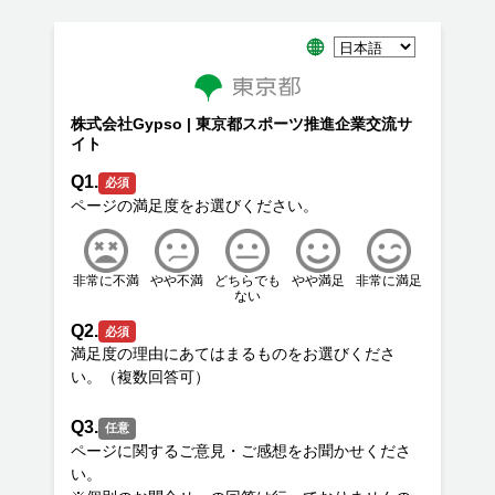
株式会社Gypso | 東京都スポーツ推進企業交流サ
イト
Q1.
必須
非常に不満
やや不満
どちらでも
やや満足
非常に満足
ない
Q2.
必須
満足度の理由にあてはまるものをお選びくださ
Q3.
任意
ページに関するご意見・ご感想をお聞かせくださ
い。