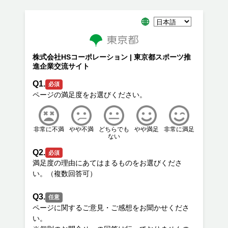
株式会社HSコーポレーション | 東京都スポーツ推
進企業交流サイト
Q1.
必須
非常に不満
やや不満
どちらでも
やや満足
非常に満足
ない
Q2.
必須
満足度の理由にあてはまるものをお選びくださ
Q3.
任意
ページに関するご意見・ご感想をお聞かせくださ
い。