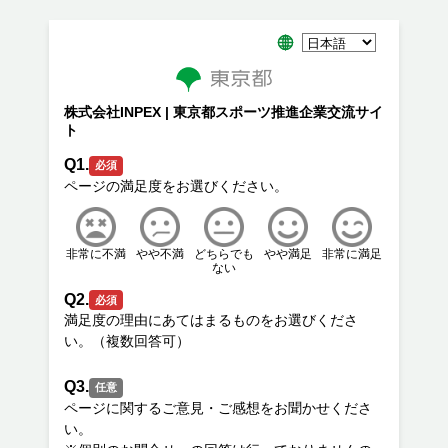
株式会社INPEX | 東京都スポーツ推進企業交流サイ
ト
Q1.
必須
非常に不満
やや不満
どちらでも
やや満足
非常に満足
ない
Q2.
必須
満足度の理由にあてはまるものをお選びくださ
Q3.
任意
ページに関するご意見・ご感想をお聞かせくださ
い。