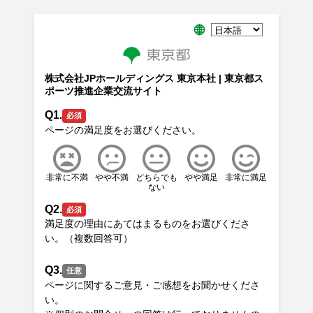
株式会社JPホールディングス 東京本社 | 東京都ス
ポーツ推進企業交流サイト
Q1.
必須
非常に不満
やや不満
どちらでも
やや満足
非常に満足
ない
Q2.
必須
満足度の理由にあてはまるものをお選びくださ
Q3.
任意
ページに関するご意見・ご感想をお聞かせくださ
い。