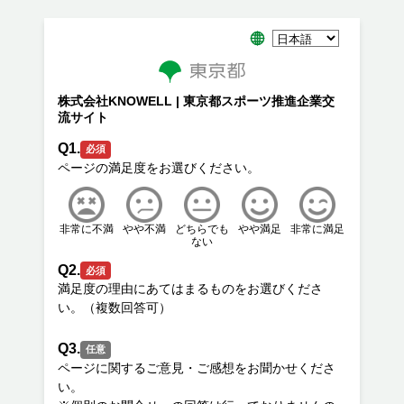
株式会社KNOWELL | 東京都スポーツ推進企業交
流サイト
Q1.
必須
非常に不満
やや不満
どちらでも
やや満足
非常に満足
ない
Q2.
必須
満足度の理由にあてはまるものをお選びくださ
Q3.
任意
ページに関するご意見・ご感想をお聞かせくださ
い。