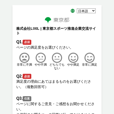
株式会社LIXIL | 東京都スポーツ推進企業交流サイ
ト
Q1.
必須
非常に不満
やや不満
どちらでも
やや満足
非常に満足
ない
Q2.
必須
満足度の理由にあてはまるものをお選びくださ
Q3.
任意
ページに関するご意見・ご感想をお聞かせくださ
い。