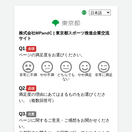
株式会社MPandC | 東京都スポーツ推進企業交流
サイト
Q1.
必須
非常に不満
やや不満
どちらでも
やや満足
非常に満足
ない
Q2.
必須
満足度の理由にあてはまるものをお選びくださ
Q3.
任意
ページに関するご意見・ご感想をお聞かせくださ
い。