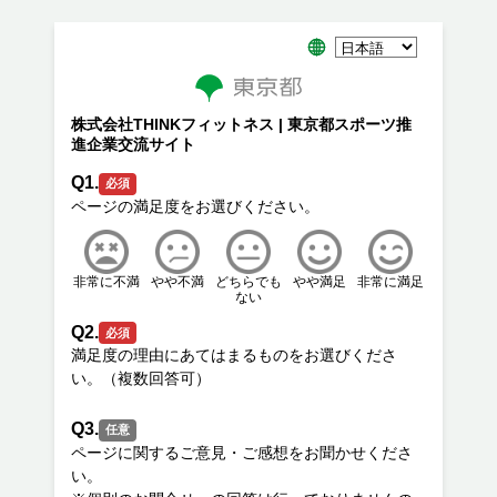
株式会社THINKフィットネス | 東京都スポーツ推
進企業交流サイト
Q1.
必須
非常に不満
やや不満
どちらでも
やや満足
非常に満足
ない
Q2.
必須
満足度の理由にあてはまるものをお選びくださ
Q3.
任意
ページに関するご意見・ご感想をお聞かせくださ
い。