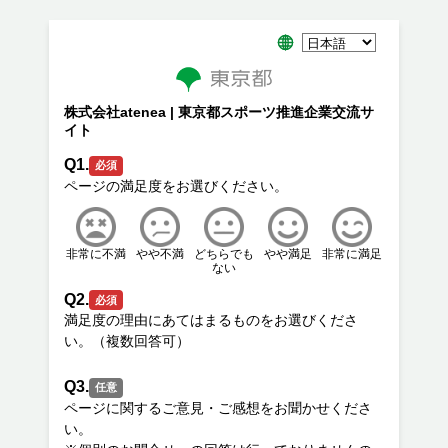
株式会社atenea | 東京都スポーツ推進企業交流サ
イト
Q1.
必須
非常に不満
やや不満
どちらでも
やや満足
非常に満足
ない
Q2.
必須
満足度の理由にあてはまるものをお選びくださ
Q3.
任意
ページに関するご意見・ご感想をお聞かせくださ
い。