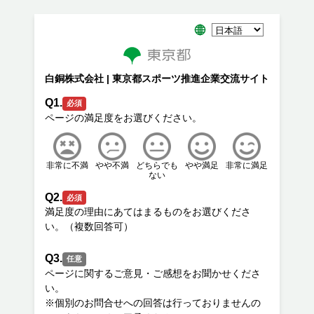
白銅株式会社 | 東京都スポーツ推進企業交流サイト
Q1.
必須
非常に不満
やや不満
どちらでも
やや満足
非常に満足
ない
Q2.
必須
満足度の理由にあてはまるものをお選びくださ
Q3.
任意
ページに関するご意見・ご感想をお聞かせくださ
い。
※個別のお問合せへの回答は行っておりませんの