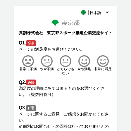
真韻株式会社 | 東京都スポーツ推進企業交流サイト
Q1.
必須
非常に不満
やや不満
どちらでも
やや満足
非常に満足
ない
Q2.
必須
満足度の理由にあてはまるものをお選びくださ
Q3.
任意
ページに関するご意見・ご感想をお聞かせくださ
い。
※個別のお問合せへの回答は行っておりませんの