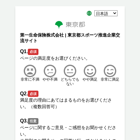
第一生命保険株式会社 | 東京都スポーツ推進企業交
流サイト
Q1.
必須
非常に不満
やや不満
どちらでも
やや満足
非常に満足
ない
Q2.
必須
満足度の理由にあてはまるものをお選びくださ
Q3.
任意
ページに関するご意見・ご感想をお聞かせくださ
い。