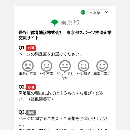
長谷川体育施設株式会社 | 東京都スポーツ推進企業
交流サイト
Q1.
必須
非常に不満
やや不満
どちらでも
やや満足
非常に満足
ない
Q2.
必須
満足度の理由にあてはまるものをお選びくださ
Q3.
任意
ページに関するご意見・ご感想をお聞かせくださ
い。