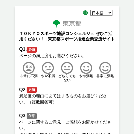
ＴＯＫＹＯスポーツ施設コンシェルジュ ぜひご活
用ください！ | 東京都スポーツ推進企業交流サイト
Q1.
必須
非常に不満
やや不満
どちらでも
やや満足
非常に満足
ない
Q2.
必須
満足度の理由にあてはまるものをお選びくださ
Q3.
任意
ページに関するご意見・ご感想をお聞かせくださ
い。