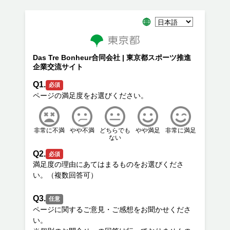
Das Tre Bonheur合同会社 | 東京都スポーツ推進
企業交流サイト
Q1.
必須
非常に不満
やや不満
どちらでも
やや満足
非常に満足
ない
Q2.
必須
満足度の理由にあてはまるものをお選びくださ
Q3.
任意
ページに関するご意見・ご感想をお聞かせくださ
い。