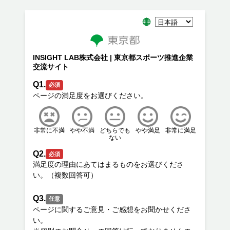
INSIGHT LAB株式会社 | 東京都スポーツ推進企業
交流サイト
Q1.
必須
非常に不満
やや不満
どちらでも
やや満足
非常に満足
ない
Q2.
必須
満足度の理由にあてはまるものをお選びくださ
Q3.
任意
ページに関するご意見・ご感想をお聞かせくださ
い。