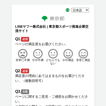
LINEヤフー株式会社 | 東京都スポーツ推進企業交
流サイト
Q1.
必須
非常に不満
やや不満
どちらでも
やや満足
非常に満足
ない
Q2.
必須
満足度の理由にあてはまるものをお選びくださ
Q3.
任意
ページに関するご意見・ご感想をお聞かせくださ
い。