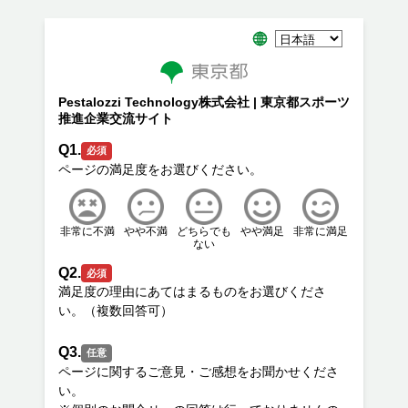
Pestalozzi Technology株式会社 | 東京都スポーツ
推進企業交流サイト
Q1.
必須
非常に不満
やや不満
どちらでも
やや満足
非常に満足
ない
Q2.
必須
満足度の理由にあてはまるものをお選びくださ
Q3.
任意
ページに関するご意見・ご感想をお聞かせくださ
い。