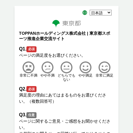
TOPPANホールディングス株式会社 | 東京都スポ
ーツ推進企業交流サイト
Q1.
必須
非常に不満
やや不満
どちらでも
やや満足
非常に満足
ない
Q2.
必須
満足度の理由にあてはまるものをお選びくださ
Q3.
任意
ページに関するご意見・ご感想をお聞かせくださ
い。