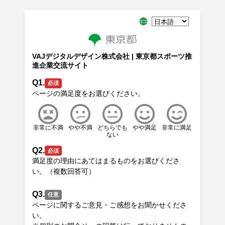
VAJデジタルデザイン株式会社 | 東京都スポーツ推
進企業交流サイト
Q1.
必須
非常に不満
やや不満
どちらでも
やや満足
非常に満足
ない
Q2.
必須
満足度の理由にあてはまるものをお選びくださ
Q3.
任意
ページに関するご意見・ご感想をお聞かせくださ
い。