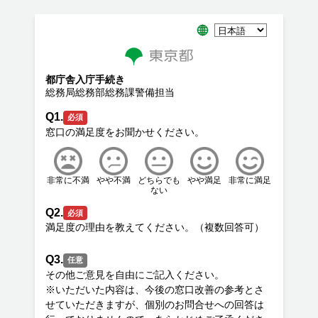
都庁舎入庁手続き
総務局総務部総務課警備担当
Q1.
必須
非常に不満
やや不満
どちらでも
やや満足
非常に満足
ない
Q2.
必須
Q3.
任意
その他ご意見を自由にご記入ください。
※いただいた内容は、今後の窓口改善の参考とさ
せていただきますが、個別のお問合せへの回答は